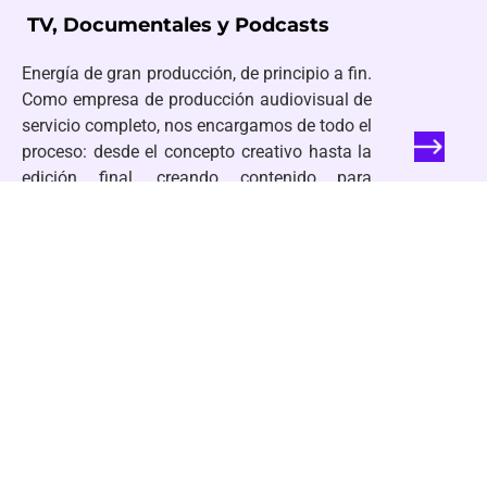
TV, Documentales y Podcasts
Energía de gran producción, de principio a fin.
Como empresa de producción audiovisual de
servicio completo, nos encargamos de todo el
proceso: desde el concepto creativo hasta la
edición final, creando contenido para
televisión, documentales y podcasts que las
personas realmente quieren ver, escuchar y
recordar.
Producción de Video para
Marcas
Producción de video para pequeñas
empresas que supera ampliamente las
expectativas. Nuestros servicios de video